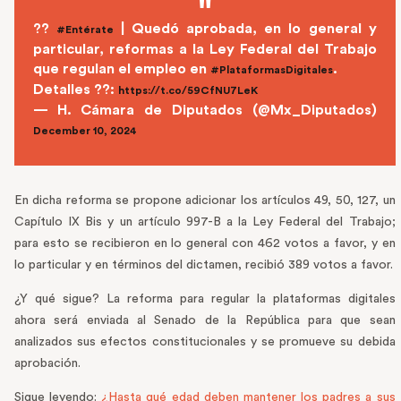
??
| Quedó aprobada, en lo general y
#Entérate
particular, reformas a la Ley Federal del Trabajo
que regulan el empleo en
.
#PlataformasDigitales
Detalles ??:
https://t.co/59CfNU7LeK
— H. Cámara de Diputados (@Mx_Diputados)
December 10, 2024
En dicha reforma se propone adicionar los artículos 49, 50, 127, un
Capítulo IX Bis y un artículo 997-B a la Ley Federal del Trabajo;
para esto se recibieron en lo general con 462 votos a favor, y en
lo particular y en términos del dictamen, recibió 389 votos a favor.
¿Y qué sigue? La reforma para regular la plataformas digitales
ahora será enviada al Senado de la República para que sean
analizados sus efectos constitucionales y se promueve su debida
aprobación.
Sigue leyendo:
¿Hasta qué edad deben mantener los padres a sus