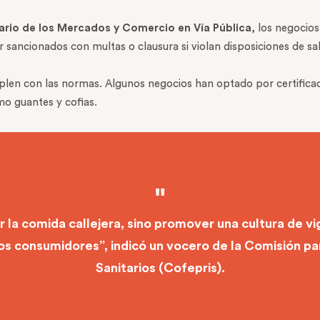
rio de los Mercados y Comercio en Vía Pública
, los negocio
 sancionados con multas o clausura si violan disposiciones de sa
plen con las normas. Algunos negocios han optado por certificaci
o guantes y cofias.
 la comida callejera, sino promover una cultura de vig
s consumidores”, indicó un vocero de la Comisión pa
Sanitarios (Cofepris).