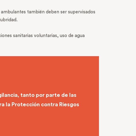
s ambulantes también deben ser supervisados
lubridad.
ones sanitarias voluntarias, uso de agua
ilancia, tanto por parte de las
ra la Protección contra Riesgos