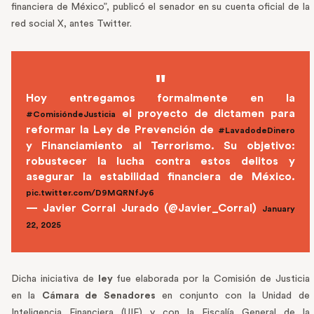
financiera de México”, publicó el senador en su cuenta oficial de la
red social X, antes Twitter.
Hoy entregamos formalmente en la
el proyecto de dictamen para
#ComisióndeJusticia
reformar la Ley de Prevención de
#LavadodeDinero
y Financiamiento al Terrorismo. Su objetivo:
robustecer la lucha contra estos delitos y
asegurar la estabilidad financiera de México.
pic.twitter.com/D9MQRNfJy6
— Javier Corral Jurado (@Javier_Corral)
January
22, 2025
Dicha iniciativa de
ley
fue elaborada por la Comisión de Justicia
en la
Cámara de Senadores
en conjunto con la Unidad de
Inteligencia Financiera (UIF) y con la Fiscalía General de la