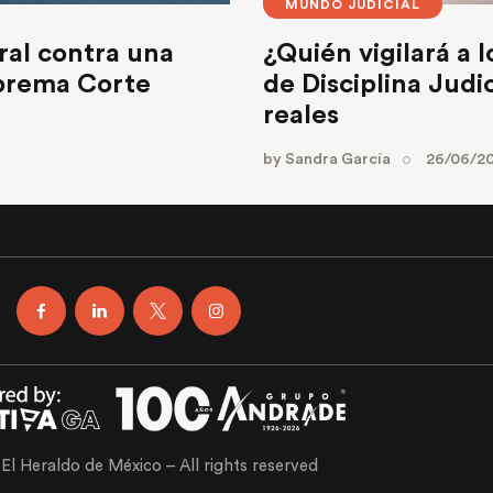
MUNDO JUDICIAL
ral contra una
¿Quién vigilará a 
uprema Corte
de Disciplina Judi
reales
by
Sandra García
26/06/2
El Heraldo de México – All rights reserved