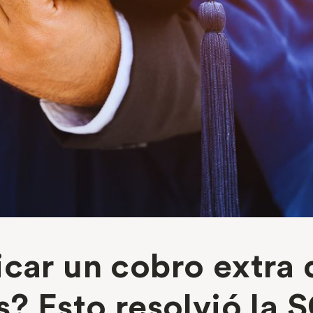
car un cobro extra d
s? Esto resolvió la