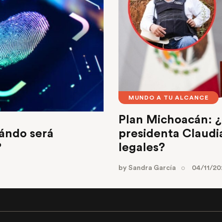
MUNDO A TU ALCANCE
Plan Michoacán: ¿
ándo será
presidenta Claud
?
legales?
by
Sandra García
04/11/20