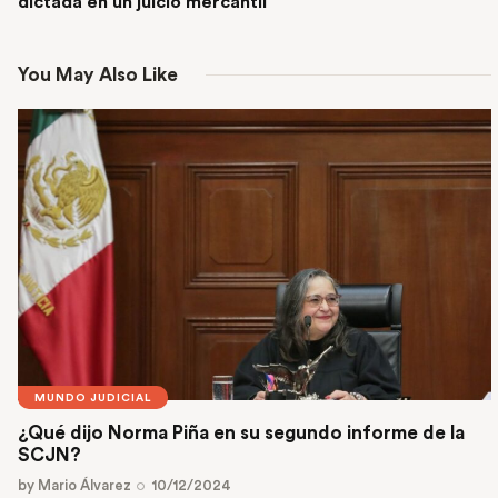
dictada en un juicio mercantil
You May Also Like
MUNDO JUDICIAL
¿Qué dijo Norma Piña en su segundo informe de la
SCJN?
by
Mario Álvarez
10/12/2024