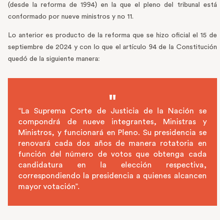
(desde la reforma de 1994) en la que el pleno del tribunal está
conformado por nueve ministros y no 11.
Lo anterior es producto de la reforma que se hizo oficial el 15 de
septiembre de 2024 y con lo que el artículo 94 de la Constitución
quedó de la siguiente manera:
“La Suprema Corte de Justicia de la Nación se
compondrá de nueve integrantes, Ministras y
Ministros, y funcionará en Pleno. Su presidencia se
renovará cada dos años de manera rotatoria en
función del número de votos que obtenga cada
candidatura en la elección respectiva,
correspondiendo la presidencia a quienes alcancen
mayor votación”.