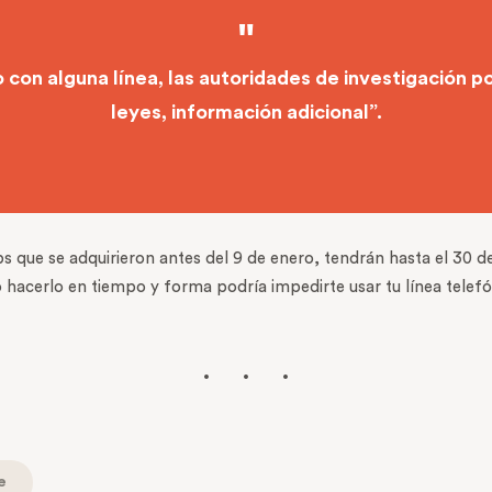
o con alguna línea, las autoridades de investigación po
leyes, información adicional”.
que se adquirieron antes del 9 de enero, tendrán hasta el 30 de j
 hacerlo en tiempo y forma podría impedirte usar tu línea telef
e