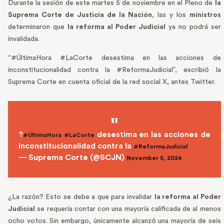
Durante la sesión de este martes 5 de noviembre en el Pleno de
la
Suprema Corte de Justicia de la Nación
, las y los
ministros
determinaron que
la reforma al Poder Judicial
ya no podrá ser
invalidada.
“#ÚltimaHora #LaCorte desestima en las acciones de
inconstitucionalidad contra la #ReformaJudicial”, escribió la
Suprema Corte en cuenta oficial de la red social X, antes Twitter.
?
desestima en las acciones de
#ÚltimaHora
#LaCorte
inconstitucionalidad contra la
#ReformaJudicial
— Suprema Corte (@SCJN)
November 5, 2024
¿La razón? Esto se debe a que para invalidar
la reforma al Poder
Judicial
se requería contar con una mayoría calificada de al menos
ocho votos. Sin embargo, únicamente alcanzó una mayoría de seis