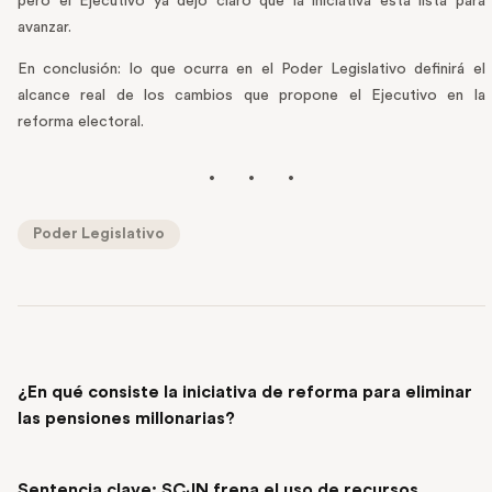
pero el Ejecutivo ya dejó claro que la iniciativa está lista para
avanzar.
En conclusión: lo que ocurra en el Poder Legislativo definirá el
alcance real de los cambios que propone el Ejecutivo en la
reforma electoral.
Poder Legislativo
PREVIOUS POST
¿En qué consiste la iniciativa de reforma para eliminar
las pensiones millonarias?
NEXT POST
Sentencia clave: SCJN frena el uso de recursos