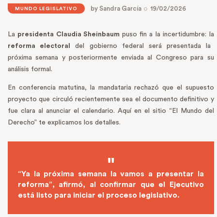
by
Sandra García
19/02/2026
MUNDO LEGISLATIVO
La
presidenta Claudia Sheinbaum
puso fin a la incertidumbre: la
reforma electoral
del gobierno federal será presentada la
próxima semana y posteriormente enviada al Congreso para su
análisis formal.
En conferencia matutina, la mandataria rechazó que el supuesto
proyecto que circuló recientemente sea el documento definitivo y
fue clara al anunciar el calendario. Aquí en el sitio “El Mundo del
Derecho” te explicamos los detalles.
“Ya la próxima semana la vamos a presentar la
reforma”, afirmó, al confirmar que el Ejecutivo
está listo para iniciar el proceso legislativo.