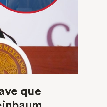
lave que
heinbaum