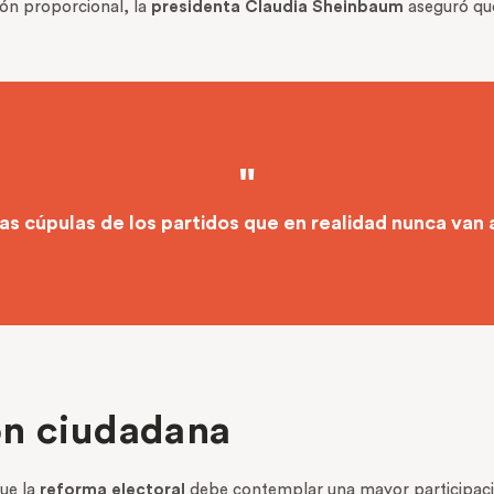
ión proporcional, la
presidenta Claudia Sheinbaum
aseguró que
as cúpulas de los partidos que en realidad nunca van 
ón ciudadana
ue la
reforma electoral
debe contemplar una mayor participació