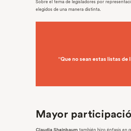
Sobre el tema de legisladores por representac
elegidos de una manera distinta.
“Que no sean estas listas de l
Mayor participaci
Claudia Sheinbaum
también hizo énfasis en q