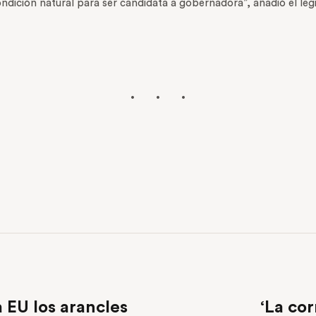
ndición natural para ser candidata a gobernadora”, añadió el legi
a EU los arancles
‘La cor