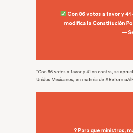
Con 86 votos a favor y 41 
modifica la Constitución Po
— S
“Con 86 votos a favor y 41 en contra, se aprueb
Unidos Mexicanos, en materia de #ReformaAlPod
? Para que ministros, m