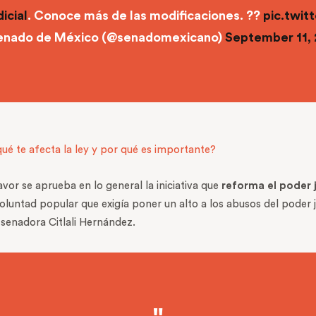
icial
. Conoce más de las modificaciones. ??
pic.twi
enado de México (@senadomexicano)
September 11,
qué te afecta la ley y por qué es importante?
vor se aprueba en lo general la iniciativa que
reforma el poder j
tad popular que exigía poner un alto a los abusos del poder judi
a senadora Citlali Hernández.