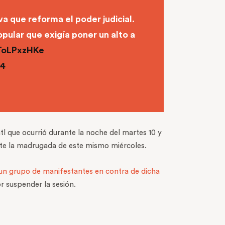
va que reforma el poder judicial.
pular que exigía poner un alto a
eToLPxzHKe
24
l que ocurrió durante la noche del martes 10 y
ante la madrugada de este mismo miércoles.
 un grupo de manifestantes en contra de dicha
r suspender la sesión.