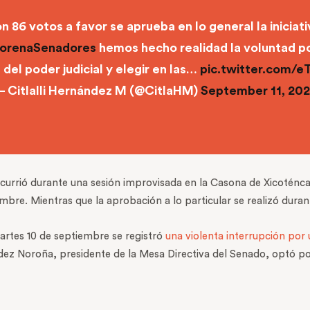
 86 votos a favor se aprueba en lo general la iniciati
renaSenadores
hemos hecho realidad la voluntad po
 del poder judicial y elegir en las…
pic.twitter.com/
 Citlalli Hernández M (@CitlaHM)
September 11, 20
currió durante una sesión improvisada en la Casona de Xicoténcat
embre. Mientras que la aprobación a lo particular se realizó dur
martes 10 de septiembre se registró
una violenta interrupción por
dez Noroña, presidente de la Mesa Directiva del Senado, optó po