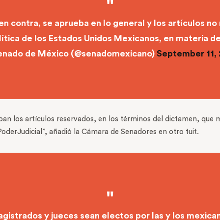
en contra, se aprueba en lo general y los artículos n
lítica de los Estados Unidos Mexicanos, en materia d
enado de México (@senadomexicano)
September 11,
an los artículos reservados, en los términos del dictamen, que m
erJudicial”, añadió la Cámara de Senadores en otro tuit.
agistrados y jueces sean electos por las y los mexica