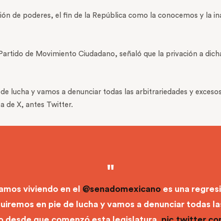
sión de poderes, el fin de la República como la conocemos y la in
 Partido de Movimiento Ciudadano, señaló que la privación a dic
 lucha y vamos a denunciar todas las arbitrariedades y exces
ta de X, antes Twitter.
amos viviendo en el
@senadomexicano
es una regresió
uiremos en pie de lucha y vamos a denunciar todas la
 desde que comenzó esta legislatura.
pic.twitter.