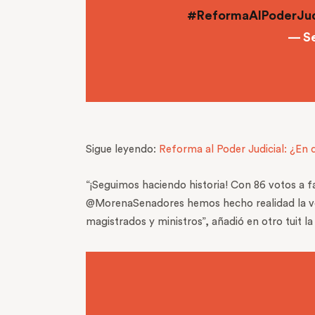
#ReformaAlPoderJud
— S
Sigue leyendo:
Reforma al Poder Judicial: ¿En 
“¡Seguimos haciendo historia! Con 86 votos a fa
@MorenaSenadores hemos hecho realidad la volun
magistrados y ministros”, añadió en otro tuit l