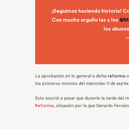
¡Seguimos haciendo historia! Con
Con mucho orgullo las y los
@Mo
los abusos
—
La aprobación en lo general a dicha
reforma
o
los primeros minutos del miércoles 11 de septi
Esto ocurrió a pesar que durante la tarde del 
Reforma
, situación por la que Gerardo Fernán