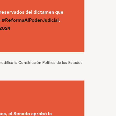
o reservados del dictamen que
e
#ReformaAlPoderJudicial
.
 2024
odifica la Constitución Política de los Estados
nos, el Senado aprobó la