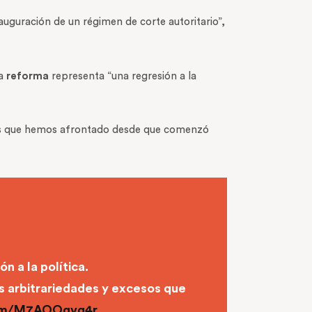
auguración de un régimen de corte autoritario”,
ha
reforma
representa “una regresión a la
os que hemos afrontado desde que comenzó
n a la política.
s arbitrariedades y excesos que
com/M7AOOqvg4r