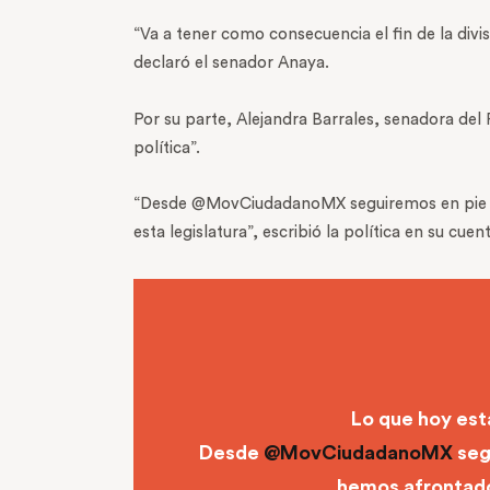
“Va a tener como consecuencia el fin de la divi
declaró el senador Anaya.
Por su parte, Alejandra Barrales, senadora del
política”.
“Desde @MovCiudadanoMX seguiremos en pie de
esta legislatura”, escribió la política en su cuen
Lo que hoy est
Desde
@MovCiudadanoMX
seg
hemos afrontado