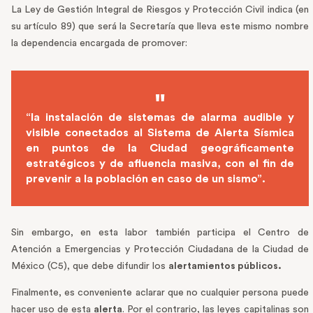
La Ley de Gestión Integral de Riesgos y Protección Civil indica (en
su artículo 89) que será la Secretaría que lleva este mismo nombre
la dependencia encargada de promover:
“la instalación de sistemas de alarma audible y
visible conectados al Sistema de Alerta Sísmica
en puntos de la Ciudad geográficamente
estratégicos y de afluencia masiva, con el fin de
prevenir a la población en caso de un sismo”.
Sin embargo, en esta labor también participa el Centro de
Atención a Emergencias y Protección Ciudadana de la Ciudad de
México (C5), que debe difundir los
alertamientos públicos.
Finalmente, es conveniente aclarar que no cualquier persona puede
hacer uso de esta
alerta
. Por el contrario, las leyes capitalinas son