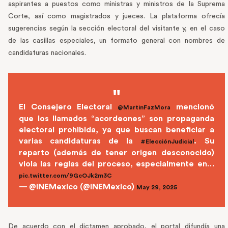
aspirantes a puestos como ministras y ministros de la Suprema
Corte, así como magistrados y jueces. La plataforma ofrecía
sugerencias según la sección electoral del visitante y, en el caso
de las casillas especiales, un formato general con nombres de
candidaturas nacionales.
El Consejero Electoral
mencionó
@MartinFazMora
que los llamados “acordeones” son propaganda
electoral prohibida, ya que buscan beneficiar a
varias candidaturas de la
. Su
#ElecciónJudicial
reparto (además de tener origen desconocido)
viola las reglas del proceso, especialmente en…
pic.twitter.com/9GcOJk2m3C
— @INEMexico (@INEMexico)
May 29, 2025
De acuerdo con el dictamen aprobado, el portal difundía una