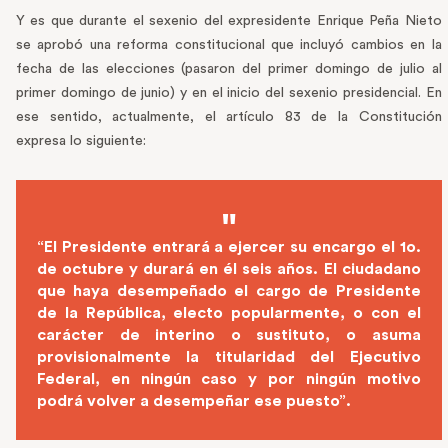
Y es que durante el sexenio del expresidente Enrique Peña Nieto
se aprobó una reforma constitucional que incluyó cambios en la
fecha de las elecciones (pasaron del primer domingo de julio al
primer domingo de junio) y en el inicio del sexenio presidencial. En
ese sentido, actualmente, el artículo 83 de la Constitución
expresa lo siguiente:
“El Presidente entrará a ejercer su encargo el 1o.
de octubre y durará en él seis años. El ciudadano
que haya desempeñado el cargo de Presidente
de la República, electo popularmente, o con el
carácter de interino o sustituto, o asuma
provisionalmente la titularidad del Ejecutivo
Federal, en ningún caso y por ningún motivo
podrá volver a desempeñar ese puesto”.