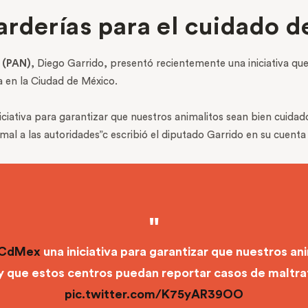
rderías para el cuidado d
 (PAN)
, Diego Garrido, presentó recientemente una iniciativa q
en la Ciudad de México.
ativa para garantizar que nuestros animalitos sean bien cuidado
l a las autoridades”c escribió el diputado Garrido en su cuenta of
_CdMex
una iniciativa para garantizar que nuestros an
 que estos centros puedan reportar casos de maltrat
pic.twitter.com/K75yAR39OO