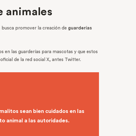
e animales
ue busca promover la creación de
guarderías
s en las guarderías para mascotas y que estos
icial de la red social X, antes Twitter.
imalitos sean bien cuidados en las
o animal a las autoridades.