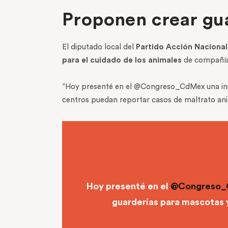
Proponen crear gua
El diputado local del
Partido Acción Nacional
para el cuidado de los animales
de compañía 
“Hoy presenté en el @Congreso_CdMex una inici
centros puedan reportar casos de maltrato anima
Hoy presenté en el
@Congreso
guarderías para mascotas y