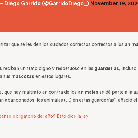
— Diego Garrido (@GarridoDiego_)
November 19, 202
ntizar que se les den los cuidados correctos correctos a los
anima
s
reciban un trato digno y respetuoso en las
guarderías
, incluso
 a sus
mascotas
en estos lugares.
e, que hay maltrato en contra de los
animales
se dé parte a la a
ean abandonados
los animales (…) en estas guarderías”, añadió el
anso obligatorio del año? Esto dice la ley