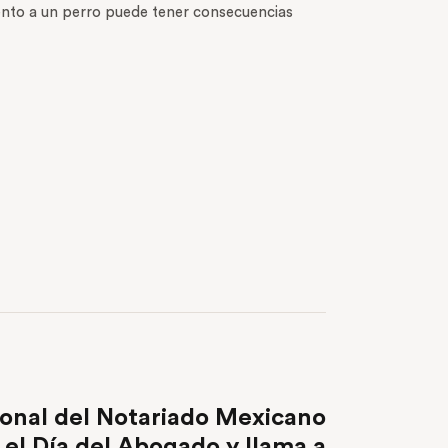
ento a un perro puede tener consecuencias
NEXT POST
onal del Notariado Mexicano
l Día del Abogado y llama a