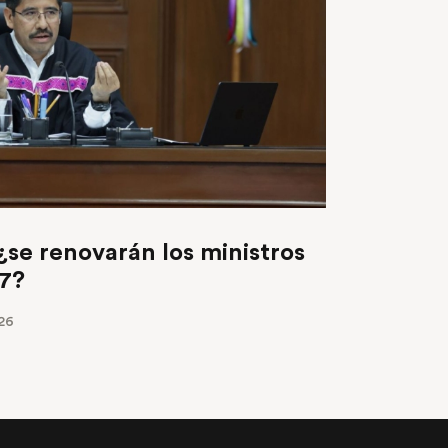
¿se renovarán los ministros
27?
26