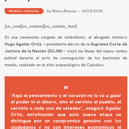
by
Mario Álvarez
01/09/2025
MUNDO JUDICIAL
[vc_row][vc_column][vc_column_text]
En una ceremonia cargada de simbolismo, el abogado mixteco
Hugo Aguilar Ortiz
—presidente electo de la
Suprema Corte de
Justicia de la Nación (SCJN)
— trazó las líneas del nuevo rumbo
judicial durante el acto de consagración de los bastones de
mando, realizado en el sitio arqueológico de Cuicuilco.
“Aquí el pensamiento y el corazón no lo va a guiar
el poder ni el dinero, sino el servicio al pueblo, el
servicio a cada uno de ustedes”, aseguró
Aguilar
Ortíz
, enfatizando que esta nueva etapa se
distingue por un compromiso genuino con los
ciudadanos y no con intereses económicos ni