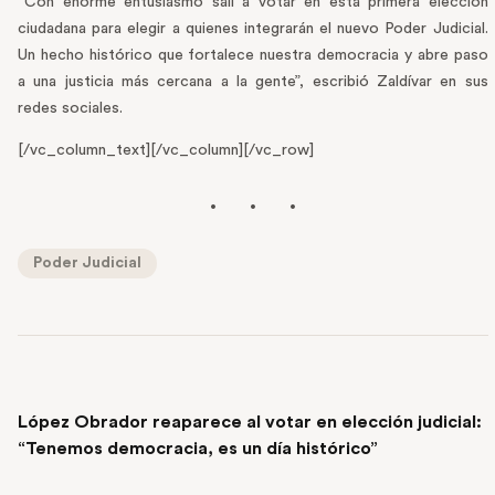
“Con enorme entusiasmo salí a votar en esta primera elección
ciudadana para elegir a quienes integrarán el nuevo Poder Judicial.
Un hecho histórico que fortalece nuestra democracia y abre paso
a una justicia más cercana a la gente”, escribió Zaldívar en sus
redes sociales.
[/vc_column_text][/vc_column][/vc_row]
Poder Judicial
PREVIOUS POST
López Obrador reaparece al votar en elección judicial:
“Tenemos democracia, es un día histórico”
NEXT POST