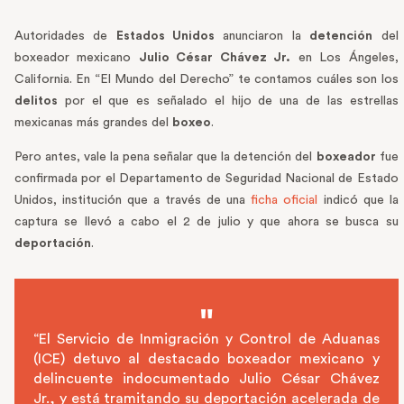
Autoridades de
Estados Unidos
anunciaron la
detención
del
boxeador mexicano
Julio César Chávez Jr.
en Los Ángeles,
California. En “El Mundo del Derecho” te contamos cuáles son los
delitos
por el que es señalado el hijo de una de las estrellas
mexicanas más grandes del
boxeo
.
Pero antes, vale la pena señalar que la detención del
boxeador
fue
confirmada por el Departamento de Seguridad Nacional de Estado
Unidos, institución que a través de una
ficha oficial
indicó que la
captura se llevó a cabo el 2 de julio y que ahora se busca su
deportación
.
“El Servicio de Inmigración y Control de Aduanas
(ICE) detuvo al destacado boxeador mexicano y
delincuente indocumentado Julio César Chávez
Jr., y está tramitando su deportación acelerada de