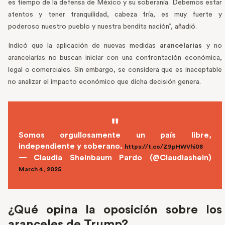
es tiempo de la defensa de México y su soberanía. Debemos estar
atentos y tener tranquilidad, cabeza fría, es muy fuerte y
poderoso nuestro pueblo y nuestra bendita nación”, añadió.
Indicó que la aplicación de nuevas medidas
arancelarias
y no
arancelarias no buscan iniciar con una confrontación económica,
legal o comerciales. Sin embargo, se considera que es inaceptable
no analizar el impacto económico que dicha decisión genera.
Somos orgullosamente un país libre,
independiente y soberano.
https://t.co/Z9pHWVhi08
— Claudia Sheinbaum Pardo (@Claudiashein)
March 4, 2025
¿Qué opina la oposición sobre los
aranceles de Trump?