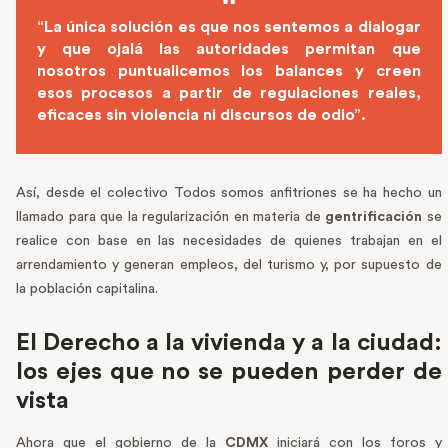
“La única solución es que nos sentemos a dialogar
y que ojalá las autoridades permitan que
nosotros puntualicemos los balances y creen
esos procesos a partir de regulaciones reales,
eficaces sin violencia ni discursos de odio”.
Así, desde el colectivo Todos somos anfitriones se ha hecho un
llamado para que la regularización en materia de
gentrificación
se
realice con base en las necesidades de quienes trabajan en el
arrendamiento y generan empleos, del turismo y, por supuesto de
la población capitalina.
El Derecho a la vivienda y a la ciudad:
los ejes que no se pueden perder de
vista
Ahora que el gobierno de la
CDMX
iniciará con los foros y